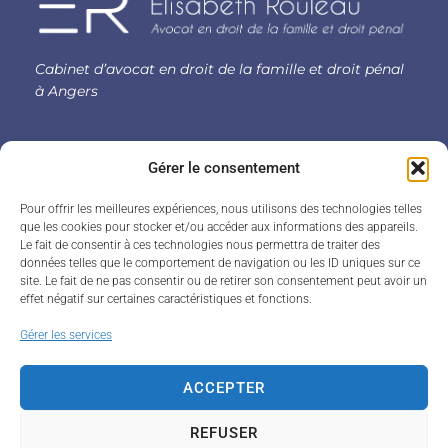
Cabinet d’avocat
en
droit de la famille
et
droit pénal
à Angers
3 rue des Arènes
Gérer le consentement
49100 Angers
Pour offrir les meilleures expériences, nous utilisons des technologies telles
que les cookies pour stocker et/ou accéder aux informations des appareils.
elisabeth.rouleau@avocat.fr
Le fait de consentir à ces technologies nous permettra de traiter des
données telles que le comportement de navigation ou les ID uniques sur ce
site. Le fait de ne pas consentir ou de retirer son consentement peut avoir un
effet négatif sur certaines caractéristiques et fonctions.
©
2026
Tous droits réservés Elisabeth Rouleau Avocate -
Gérer les services
Mentions légales
-
Données personnelles
-
Plan du site
ACCEPTER
Les Agences du Web
REFUSER